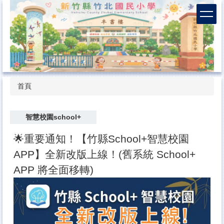
跳
到
主
要
內
容
區
首頁
智慧校園school+
🌟重要通知！【竹縣School+智慧校園
APP】全新改版上線！(舊系統 School+
APP 將全面移轉)